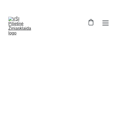
„Darbais, o ne žodžiais“ – tai pilietinis projektas,