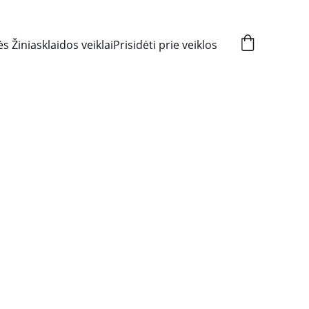
s Žiniasklaidos veiklai
Prisidėti prie veiklos