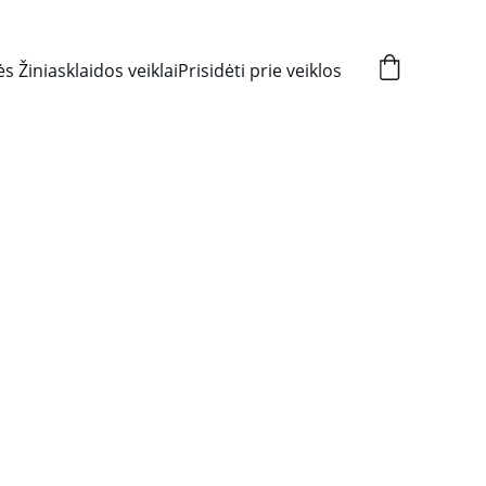
s Žiniasklaidos veiklai
Prisidėti prie veiklos